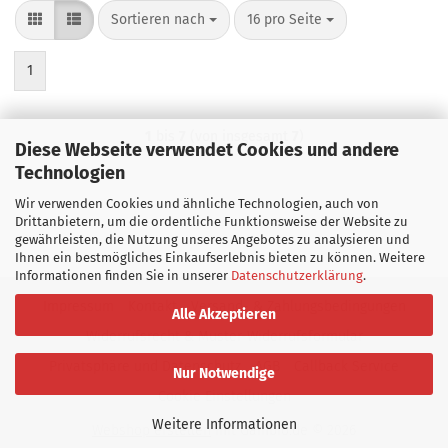
Sortieren nach
pro Seite
Sortieren nach
16 pro Seite
1
1
bis
7
(von insgesamt
7
)
Diese Webseite verwendet Cookies und andere
Technologien
Wir verwenden Cookies und ähnliche Technologien, auch von
Drittanbietern, um die ordentliche Funktionsweise der Website zu
gewährleisten, die Nutzung unseres Angebotes zu analysieren und
Ihnen ein bestmögliches Einkaufserlebnis bieten zu können. Weitere
Informationen finden Sie in unserer
Datenschutzerklärung
.
Impressum
Kontakt
Versand- & Zahlungsbedingungen
Alle Akzeptieren
Widerrufsrecht & Muster-Widerrufsformular
Privatsphäre und Datenschutz
AGB
Callback Service
Nur Notwendige
Cookie Einstellungen
Weitere Informationen
Webshop erstellen
mit Gambio.de © 2026