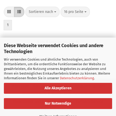
Sortieren nach
pro Seite
Sortieren nach
16 pro Seite
1
1
bis
9
(von insgesamt
9
)
Diese Webseite verwendet Cookies und andere
Technologien
Wir verwenden Cookies und ähnliche Technologien, auch von
Drittanbietern, um die ordentliche Funktionsweise der Website zu
gewährleisten, die Nutzung unseres Angebotes zu analysieren und
Ihnen ein bestmögliches Einkaufserlebnis bieten zu können. Weitere
Informationen finden Sie in unserer
Datenschutzerklärung
.
Impressum
Kontakt
Versand- & Zahlungsbedingungen
Alle Akzeptieren
Widerrufsrecht & Muster-Widerrufsformular
Privatsphäre und Datenschutz
AGB
Callback Service
Nur Notwendige
Cookie Einstellungen