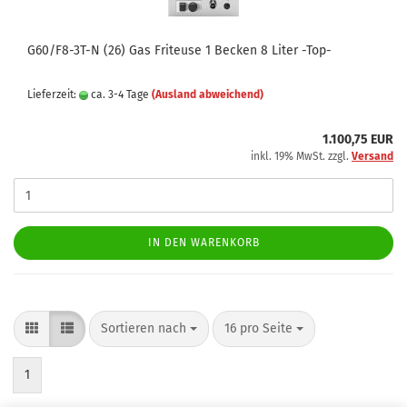
G60/F8-3T-N (26) Gas Friteuse 1 Becken 8 Liter -Top-
Lieferzeit:
ca. 3-4 Tage
(Ausland abweichend)
1.100,75 EUR
inkl. 19% MwSt. zzgl.
Versand
IN DEN WARENKORB
Sortieren nach
pro Seite
Sortieren nach
16 pro Seite
1