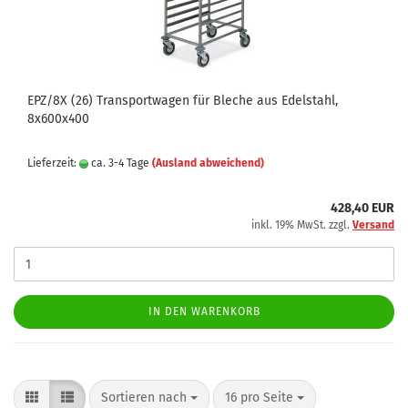
EPZ/8X (26) Transportwagen für Bleche aus Edelstahl,
8x600x400
Lieferzeit:
ca. 3-4 Tage
(Ausland abweichend)
428,40 EUR
inkl. 19% MwSt. zzgl.
Versand
IN DEN WARENKORB
Sortieren nach
pro Seite
Sortieren nach
16 pro Seite