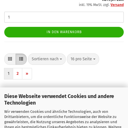
inkl. 19% MwSt. zzgl.
Versand
IN DEN WARENKORB
Sortieren nach
pro Seite
Sortieren nach
16 pro Seite
1
2
»
1
bis
16
(von insgesamt
31
)
Diese Webseite verwendet Cookies und andere
Technologien
Wir verwenden Cookies und ähnliche Technologien, auch von
Drittanbietern, um die ordentliche Funktionsweise der Website zu
gewährleisten, die Nutzung unseres Angebotes zu analysieren und
Ihnen ein bestmögliches Einkaufserlebnis bieten zu können. Weitere